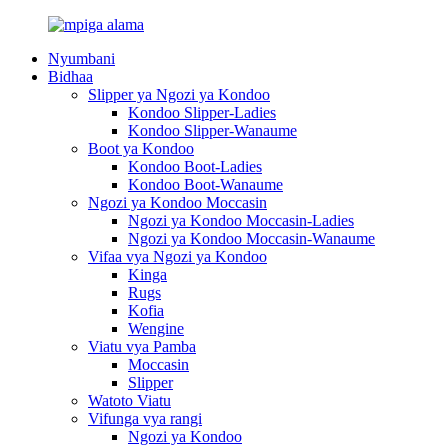
Nyumbani
Bidhaa
Slipper ya Ngozi ya Kondoo
Kondoo Slipper-Ladies
Kondoo Slipper-Wanaume
Boot ya Kondoo
Kondoo Boot-Ladies
Kondoo Boot-Wanaume
Ngozi ya Kondoo Moccasin
Ngozi ya Kondoo Moccasin-Ladies
Ngozi ya Kondoo Moccasin-Wanaume
Vifaa vya Ngozi ya Kondoo
Kinga
Rugs
Kofia
Wengine
Viatu vya Pamba
Moccasin
Slipper
Watoto Viatu
Vifunga vya rangi
Ngozi ya Kondoo