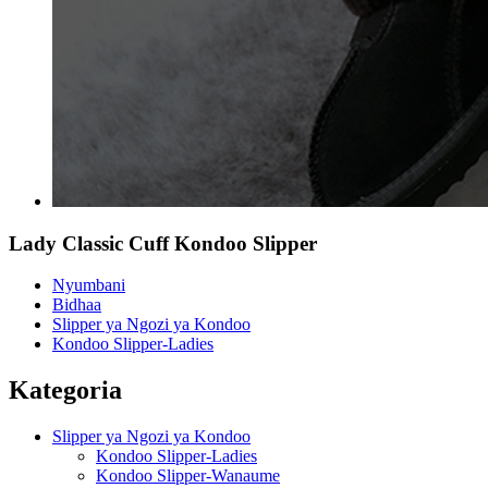
Lady Classic Cuff Kondoo Slipper
Nyumbani
Bidhaa
Slipper ya Ngozi ya Kondoo
Kondoo Slipper-Ladies
Kategoria
Slipper ya Ngozi ya Kondoo
Kondoo Slipper-Ladies
Kondoo Slipper-Wanaume