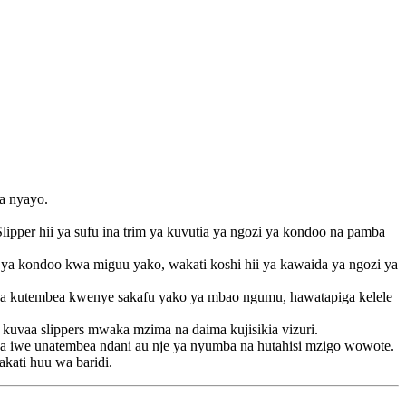
a nyayo.
pper hii ya sufu ina trim ya kuvutia ya ngozi ya kondoo na pamba
 ya kondoo kwa miguu yako, wakati koshi hii ya kawaida ya ngozi ya
wa kutembea kwenye sakafu yako ya mbao ngumu, hawatapiga kelele
vaa slippers mwaka mzima na daima kujisikia vizuri.
a iwe unatembea ndani au nje ya nyumba na hutahisi mzigo wowote.
kati huu wa baridi.