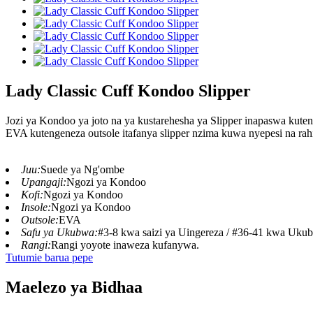
Lady Classic Cuff Kondoo Slipper
Jozi ya Kondoo ya joto na ya kustarehesha ya Slipper inapaswa kute
EVA kutengeneza outsole itafanya slipper nzima kuwa nyepesi na rah
Juu:
Suede ya Ng'ombe
Upangaji:
Ngozi ya Kondoo
Kofi:
Ngozi ya Kondoo
Insole:
Ngozi ya Kondoo
Outsole:
EVA
Safu ya Ukubwa:
#3-8 kwa saizi ya Uingereza / #36-41 kwa Uku
Rangi:
Rangi yoyote inaweza kufanywa.
Tutumie barua pepe
Maelezo ya Bidhaa