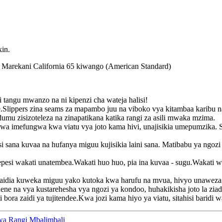
in.
Marekani California 65 kiwango (American Standard)
tangu mwanzo na ni kipenzi cha wateja halisi!
e.Slippers zina seams za mapambo juu na viboko vya kitambaa karibu n
mu zisizoteleza na zinapatikana katika rangi za asili mwaka mzima.
 imefungwa kwa viatu vya joto kama hivi, unajisikia umepumzika. Sli
ana kuvaa na hufanya miguu kujisikia laini sana. Matibabu ya ngozi
si wakati unatembea.Wakati huo huo, pia ina kuvaa - sugu.Wakati 
dia kuweka miguu yako kutoka kwa harufu na mvua, hivyo unaweza ku
na vya kustarehesha vya ngozi ya kondoo, huhakikisha joto la ziad
a zaidi ya tujitendee.Kwa jozi kama hiyo ya viatu, sitahisi baridi wa
zwa Rangi Mbalimbali