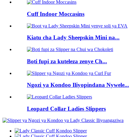
Cuff Indoor Moccasins
Kiatu cha Lady Sheepskin Mini na...
Boti fupi za kuteleza zenye Ch...
Ngozi ya Kondoo Iliyopindana Nywele...
Leopard Collar Ladies Slippers