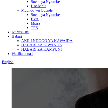
Suede ya Ng'ombe
Uso Mbili
Muundo wa Outsole
Suede ya Ng'ombe
EVA
Mpira
TPR
Kuhusu sisi
Habari
AKILI NDOGO YA KAWAIDA
HABARI ZA KIWANDA
HABARI ZA KAMPUNI
Wasiliana nasi
English