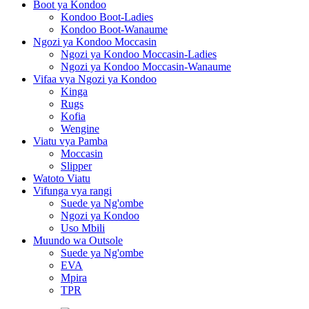
Boot ya Kondoo
Kondoo Boot-Ladies
Kondoo Boot-Wanaume
Ngozi ya Kondoo Moccasin
Ngozi ya Kondoo Moccasin-Ladies
Ngozi ya Kondoo Moccasin-Wanaume
Vifaa vya Ngozi ya Kondoo
Kinga
Rugs
Kofia
Wengine
Viatu vya Pamba
Moccasin
Slipper
Watoto Viatu
Vifunga vya rangi
Suede ya Ng'ombe
Ngozi ya Kondoo
Uso Mbili
Muundo wa Outsole
Suede ya Ng'ombe
EVA
Mpira
TPR