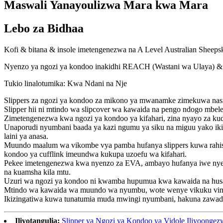
Maswali Yanayoulizwa Mara kwa Mara
Lebo za Bidhaa
Kofi & bitana & insole imetengenezwa na A Level Australian Sheepsk
Nyenzo ya ngozi ya kondoo inakidhi REACH (Wastani wa Ulaya) & 
Tukio linalotumika: Kwa Ndani na Nje
Slippers za ngozi ya kondoo za mikono ya mwanamke zimekuwa nasi 
Slipper hii ni mtindo wa slipcover wa kawaida na pengo ndogo mbel
Zimetengenezwa kwa ngozi ya kondoo ya kifahari, zina nyayo za kudu
Unaporudi nyumbani baada ya kazi ngumu ya siku na miguu yako ikiwa
laini ya anasa.
Muundo maalum wa vikombe vya pamba hufanya slippers kuwa rahisi s
kondoo ya cufflink imeundwa kukupa uzoefu wa kifahari.
Pekee imetengenezwa kwa nyenzo za EVA, ambayo hufanya iwe nyepe
na kuamsha kila mtu.
Uzuri wa ngozi ya kondoo ni kwamba hupumua kwa kawaida na husai
Mtindo wa kawaida wa muundo wa nyumbu, wote wenye vikuku vinene 
Ikizingatiwa kuwa tunatumia muda mwingi nyumbani, hakuna zawadi bor
Iliyotangulia:
Slipper ya Ngozi ya Kondoo ya Vidole Iliyoonge