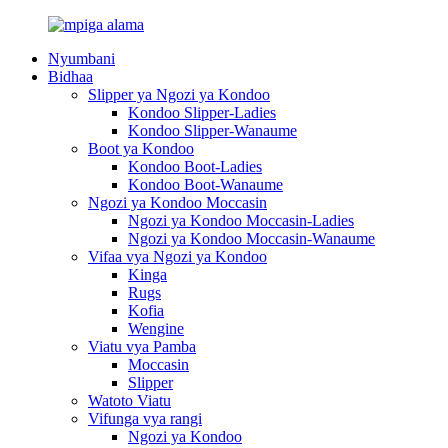
Nyumbani
Bidhaa
Slipper ya Ngozi ya Kondoo
Kondoo Slipper-Ladies
Kondoo Slipper-Wanaume
Boot ya Kondoo
Kondoo Boot-Ladies
Kondoo Boot-Wanaume
Ngozi ya Kondoo Moccasin
Ngozi ya Kondoo Moccasin-Ladies
Ngozi ya Kondoo Moccasin-Wanaume
Vifaa vya Ngozi ya Kondoo
Kinga
Rugs
Kofia
Wengine
Viatu vya Pamba
Moccasin
Slipper
Watoto Viatu
Vifunga vya rangi
Ngozi ya Kondoo