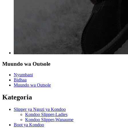
Muundo wa Outsole
Nyumbani
Bidhaa
Muundo wa Outsole
Kategoria
Slipper ya Ngozi ya Kondoo
Kondoo Slipper-Ladies
Kondoo Slipper-Wanaume
Boot ya Kondoo