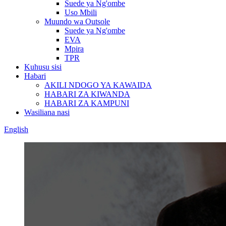
Suede ya Ng'ombe
Uso Mbili
Muundo wa Outsole
Suede ya Ng'ombe
EVA
Mpira
TPR
Kuhusu sisi
Habari
AKILI NDOGO YA KAWAIDA
HABARI ZA KIWANDA
HABARI ZA KAMPUNI
Wasiliana nasi
English