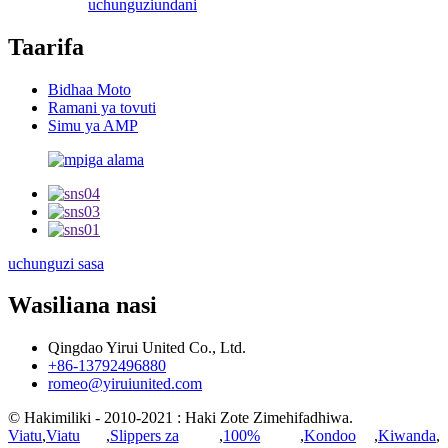
uchunguzi
undani
Taarifa
Bidhaa Moto
Ramani ya tovuti
Simu ya AMP
uchunguzi sasa
Wasiliana nasi
Qingdao Yirui United Co., Ltd.
+86-13792496880
romeo@yiruiunited.com
© Hakimiliki - 2010-2021 : Haki Zote Zimehifadhiwa.
Viatu
,
Viatu
,
Slippers za
,
100%
,
Kondoo
,
Kiwanda
,