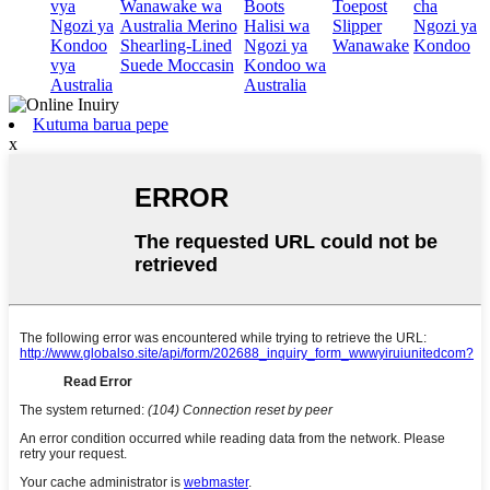
vya
Wanawake wa
Boots
Toepost
cha
Ngozi ya
Australia Merino
Halisi wa
Slipper
Ngozi ya
Kondoo
Shearling-Lined
Ngozi ya
Wanawake
Kondoo
vya
Suede Moccasin
Kondoo wa
Australia
Australia
Kutuma barua pepe
x