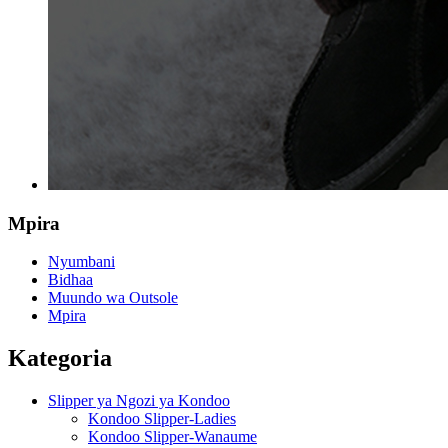
Mpira
Nyumbani
Bidhaa
Muundo wa Outsole
Mpira
Kategoria
Slipper ya Ngozi ya Kondoo
Kondoo Slipper-Ladies
Kondoo Slipper-Wanaume