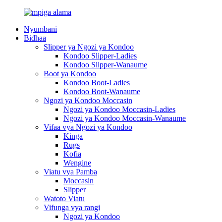
Nyumbani
Bidhaa
Slipper ya Ngozi ya Kondoo
Kondoo Slipper-Ladies
Kondoo Slipper-Wanaume
Boot ya Kondoo
Kondoo Boot-Ladies
Kondoo Boot-Wanaume
Ngozi ya Kondoo Moccasin
Ngozi ya Kondoo Moccasin-Ladies
Ngozi ya Kondoo Moccasin-Wanaume
Vifaa vya Ngozi ya Kondoo
Kinga
Rugs
Kofia
Wengine
Viatu vya Pamba
Moccasin
Slipper
Watoto Viatu
Vifunga vya rangi
Ngozi ya Kondoo