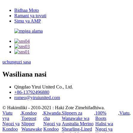
Bidhaa Moto
Ramani ya tovuti
Simu ya AMP
uchunguzi sasa
Wasiliana nasi
Qingdao Yirui United Co., Ltd.
+86-13792496880
romeo@yiruiunited.com
© Hakimiliki - 2010-2021 : Haki Zote Zimehifadhiwa.
Viatu
,
Kondoo
,
Kiwanda
,
Slippers za
,
100%
,
Viatu
,
vya
Toepost
cha
Wanawake wa
Boots
Ngozi ya
Slipper
Ngozi ya
Australia Merino
Halisi wa
Kondoo
Wanawake
Kondoo
Shearling-Lined
Ngozi ya