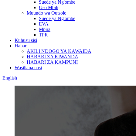
Suede ya Ng'ombe
Uso Mbili
Muundo wa Outsole
Suede ya Ng'ombe
EVA
Mpira
TPR
Kuhusu sisi
Habari
AKILI NDOGO YA KAWAIDA
HABARI ZA KIWANDA
HABARI ZA KAMPUNI
Wasiliana nasi
English